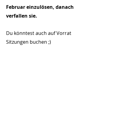
Februar einzulösen, danach
verfallen sie.
Du könntest auch auf Vorrat
Sitzungen buchen ;)
Hab einen wunderherrlichen Tag!
450 Euro - Kreditkarte
460 Euro - Paypal
oder
Banküberweisung
Raiffeisenbank Kirchweihtal eG