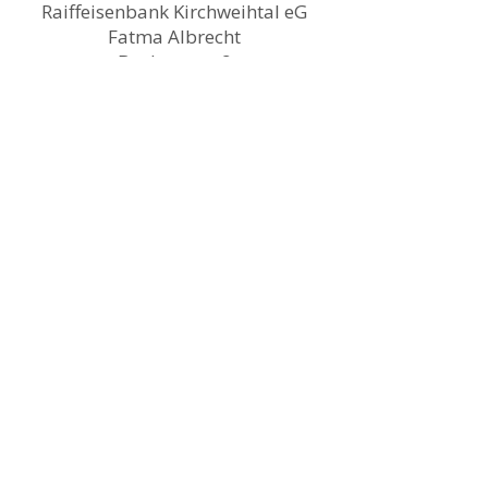
Raiffeisenbank Kirchweihtal eG
Fatma Albrecht
Buchenweg 9
87662 Osterzell
IBAN: DE13
7336 9918 0000
708470
BIC: GENODEF1OKI
Bitte sende eine
Überweisungsbestätigung an:
info@fatmaalbrecht.com
Solltest du noch weitere
Informationen benötigen, dann
lass es uns bitte wissen.
About ME